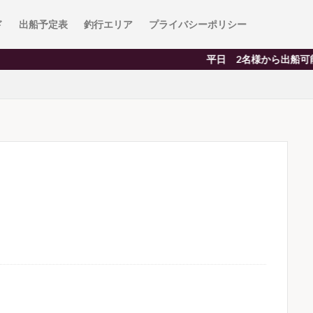
ド
出船予定表
釣行エリア
プライバシーポリシー
平日 2名様から出船可能 １名の場合