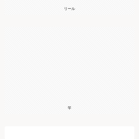
リール
竿
遊漁船高光