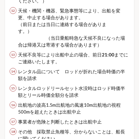
ください。 ）
天候・機関・機器、緊急事態等により、出船を変
更、中止する場合があります。
（前日または当日に連絡する場合がありま
す。）
（当日乗船時急な天候不良になった場
合は帰港又は寄港する場合があります）
天候不良等により出船中止の場合、前日
21:00
までに
ご連絡いたします。
レンタル品について ロッドが折れた場合時価の半
額を請求
レンタルロッドリールセット水没時はロッド時価半
額とリール時価全額分を請求
出航地の波高1.5m出航地の風速10m出航地の視程
500mを超えたときは出航中止
事業者が危険と判断したときは出航中止
その他 採取禁止魚種等、分からないことは、船長
に聞いてください