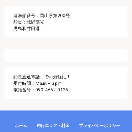
遊漁船番号：岡山県第200号
船長：城野高光
児島和井田港
ご予約・お問い合わせ
船長直通電話までお気軽に！
受付時間： 9 a.m. ~ 3 p.m
電話番号：090-4652-0135
ホーム
釣行エリア・料金
プライバシーポリシー