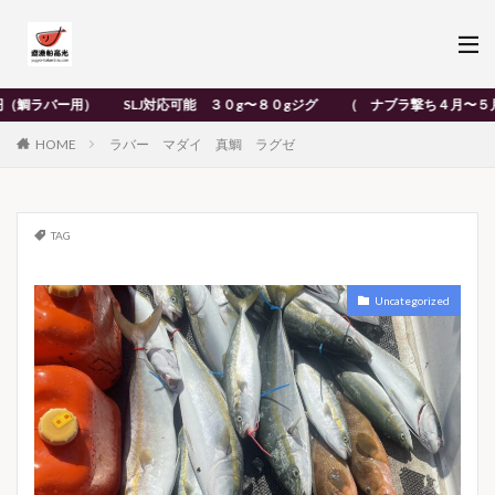
ラバー用） SLJ対応可能 ３０g〜８０gジグ （ ナブラ撃ち４月〜５月末頃ま
HOME
ラバー マダイ 真鯛 ラグゼ
TAG
Uncategorized